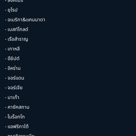
- สิงคโปร์
- ยุโรป
- อเมริกา&แคนนาดา
- เบสท์โกลด์
- เรือสำราญ
- เกาหลี
- อียิปต์
- อิหร่าน
- จอร์แดน
- จอร์เจีย
- มาเก๊า
- คาซัคสถาน
- โมร็อกโก
- แอฟริกาใต้