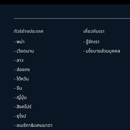
ทัวร์ต่างประเทศ
เกี่ยวกับเรา
- พม่า
- รู้จักเรา
- เวียดนาม
- นโยบายส่วนบุคคล
- ลาว
- ฮ่องกง
- ไต้หวัน
- จีน
- ญี่ปุ่น
- สิงคโปร์
- ยุโรป
- อเมริกา&แคนนาดา