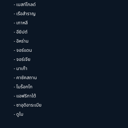
- เบสท์โกลด์
- เรือสำราญ
- เกาหลี
- อียิปต์
- อิหร่าน
- จอร์แดน
- จอร์เจีย
- มาเก๊า
- คาซัคสถาน
- โมร็อกโก
- แอฟริกาใต้
- ซาอุดิอาระเบีย
- ดูไบ