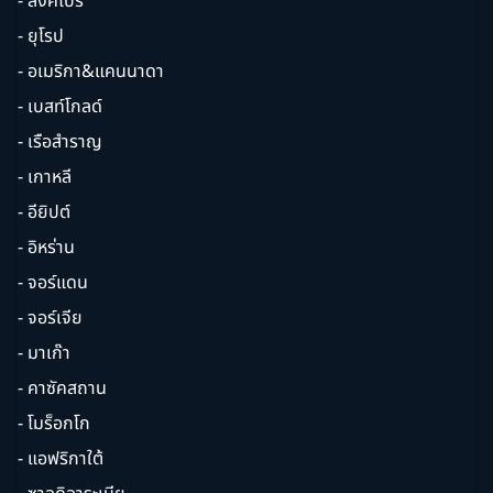
- สิงคโปร์
- ยุโรป
- อเมริกา&แคนนาดา
- เบสท์โกลด์
- เรือสำราญ
- เกาหลี
- อียิปต์
- อิหร่าน
- จอร์แดน
- จอร์เจีย
- มาเก๊า
- คาซัคสถาน
- โมร็อกโก
- แอฟริกาใต้