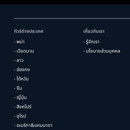
ทัวร์ต่างประเทศ
เกี่ยวกับเรา
- พม่า
- รู้จักเรา
- เวียดนาม
- นโยบายส่วนบุคคล
- ลาว
- ฮ่องกง
- ไต้หวัน
- จีน
- ญี่ปุ่น
- สิงคโปร์
- ยุโรป
- อเมริกา&แคนนาดา