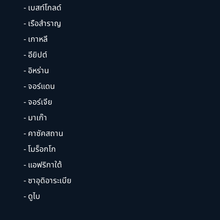
- เบสท์โกลด์
- เรือสำราญ
- เกาหลี
- อียิปต์
- อิหร่าน
- จอร์แดน
- จอร์เจีย
- มาเก๊า
- คาซัคสถาน
- โมร็อกโก
- แอฟริกาใต้
- ซาอุดิอาระเบีย
- ดูไบ