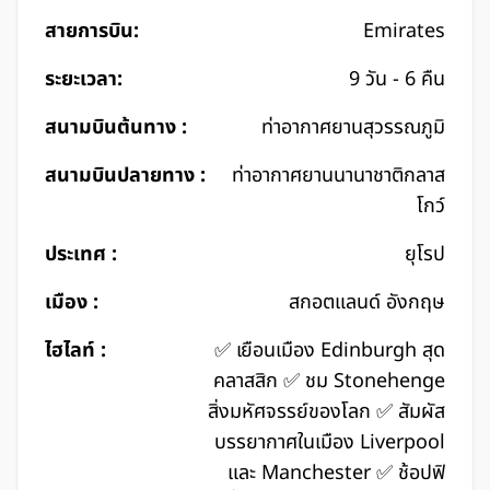
สายการบิน:
Emirates
ระยะเวลา:
9 วัน - 6 คืน
สนามบินต้นทาง :
ท่าอากาศยานสุวรรณภูมิ
สนามบินปลายทาง :
ท่าอากาศยานนานาชาติกลาส
โกว์
ประเทศ :
ยุโรป
เมือง :
สกอตแลนด์ อังกฤษ
ไฮไลท์ :
✅ เยือนเมือง Edinburgh สุด
คลาสสิก ✅ ชม Stonehenge
สิ่งมหัศจรรย์ของโลก ✅ สัมผัส
บรรยากาศในเมือง Liverpool
และ Manchester ✅ ช้อปฟิ