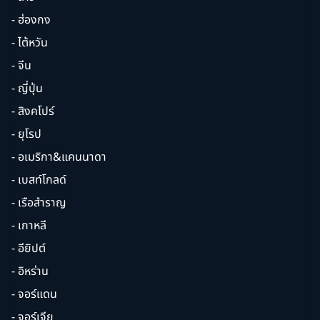
- ฮ่องกง
- ไต้หวัน
- จีน
- ญี่ปุ่น
- สิงคโปร์
- ยุโรป
- อเมริกา&แคนนาดา
- เบสท์โกลด์
- เรือสำราญ
- เกาหลี
- อียิปต์
- อิหร่าน
- จอร์แดน
- จอร์เจีย