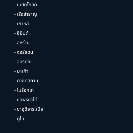
- เบสท์โกลด์
- เรือสำราญ
- เกาหลี
- อียิปต์
- อิหร่าน
- จอร์แดน
- จอร์เจีย
- มาเก๊า
- คาซัคสถาน
- โมร็อกโก
- แอฟริกาใต้
- ซาอุดิอาระเบีย
- ดูไบ