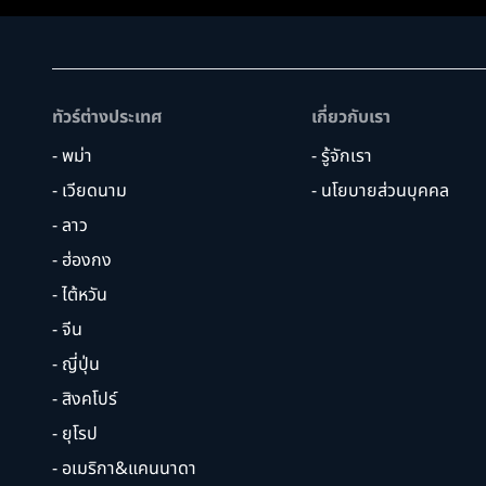
ทัวร์ต่างประเทศ
เกี่ยวกับเรา
- พม่า
- รู้จักเรา
- เวียดนาม
- นโยบายส่วนบุคคล
- ลาว
- ฮ่องกง
- ไต้หวัน
- จีน
- ญี่ปุ่น
- สิงคโปร์
- ยุโรป
- อเมริกา&แคนนาดา