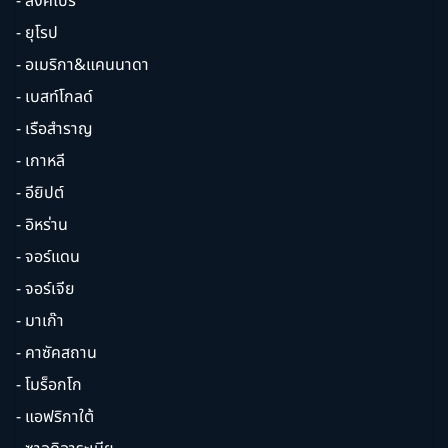
- สิงคโปร์
- ยุโรป
- อเมริกา&แคนนาดา
- เบสท์โกลด์
- เรือสำราญ
- เกาหลี
- อียิปต์
- อิหร่าน
- จอร์แดน
- จอร์เจีย
- มาเก๊า
- คาซัคสถาน
- โมร็อกโก
- แอฟริกาใต้