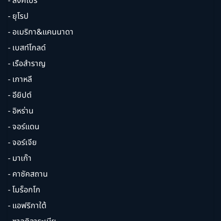
- สิงคโปร์
- ยุโรป
- อเมริกา&แคนนาดา
- เบสท์โกลด์
- เรือสำราญ
- เกาหลี
- อียิปต์
- อิหร่าน
- จอร์แดน
- จอร์เจีย
- มาเก๊า
- คาซัคสถาน
- โมร็อกโก
- แอฟริกาใต้