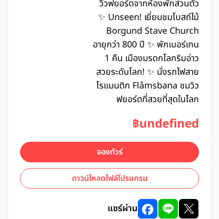
วิวฟยอร์ดจากห้องพักส่วนตัว
✨ Unseen! เยี่ยมชมโบสถ์ไม้
Borgund Stave Church
อายุกว่า 800 ปี ✨ พักเบอร์เกน
1 คืน เมืองมรดกโลกริมอ่าว
สวยระดับโลก! ✨ นั่งรถไฟสาย
โรแมนติก Flåmsbana ชมวิว
ฟยอร์ดที่สวยที่สุดในโลก
฿undefined
จองทัวร์
ดาวน์โหลดไฟล์โปรแกรม
แชร์ผ่าน