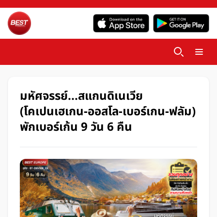
มหัศจรรย์...สแกนดิเนเวีย
(โคเปนเฮเกน-ออสโล-เบอร์เกน-ฟลัม)
พักเบอร์เก้น 9 วัน 6 คืน