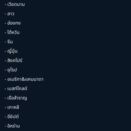
- เวียดนาม
- ลาว
- ฮ่องกง
- ไต้หวัน
- จีน
- ญี่ปุ่น
- สิงคโปร์
- ยุโรป
- อเมริกา&แคนนาดา
- เบสท์โกลด์
- เรือสำราญ
- เกาหลี
- อียิปต์
- อิหร่าน