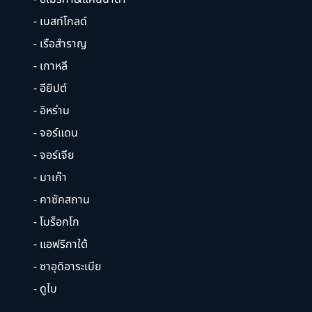
- เบสท์โกลด์
- เรือสำราญ
- เกาหลี
- อียิปต์
- อิหร่าน
- จอร์แดน
- จอร์เจีย
- มาเก๊า
- คาซัคสถาน
- โมร็อกโก
- แอฟริกาใต้
- ซาอุดิอาระเบีย
- ดูไบ