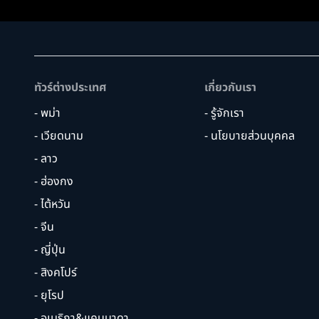
ทัวร์ต่างประเทศ
เกี่ยวกับเรา
- พม่า
- รู้จักเรา
- เวียดนาม
- นโยบายส่วนบุคคล
- ลาว
- ฮ่องกง
- ไต้หวัน
- จีน
- ญี่ปุ่น
- สิงคโปร์
- ยุโรป
- อเมริกา&แคนนาดา