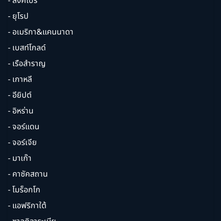
- สิงคโปร์
- ยุโรป
- อเมริกา&แคนนาดา
- เบสท์โกลด์
- เรือสำราญ
- เกาหลี
- อียิปต์
- อิหร่าน
- จอร์แดน
- จอร์เจีย
- มาเก๊า
- คาซัคสถาน
- โมร็อกโก
- แอฟริกาใต้