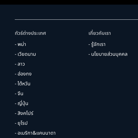
ทัวร์ต่างประเทศ
เกี่ยวกับเรา
- พม่า
- รู้จักเรา
- เวียดนาม
- นโยบายส่วนบุคคล
- ลาว
- ฮ่องกง
- ไต้หวัน
- จีน
- ญี่ปุ่น
- สิงคโปร์
- ยุโรป
- อเมริกา&แคนนาดา