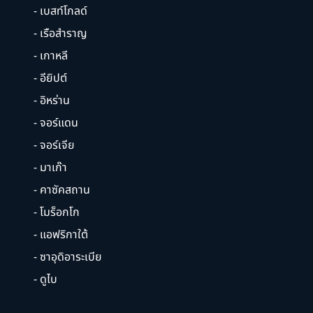
- เบสท์โกลด์
- เรือสำราญ
- เกาหลี
- อียิปต์
- อิหร่าน
- จอร์แดน
- จอร์เจีย
- มาเก๊า
- คาซัคสถาน
- โมร็อกโก
- แอฟริกาใต้
- ซาอุดิอาระเบีย
- ดูไบ