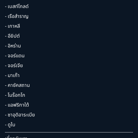
- เบสท์โกลด์
- เรือสำราญ
- เกาหลี
- อียิปต์
- อิหร่าน
- จอร์แดน
- จอร์เจีย
- มาเก๊า
- คาซัคสถาน
- โมร็อกโก
- แอฟริกาใต้
- ซาอุดิอาระเบีย
- ดูไบ