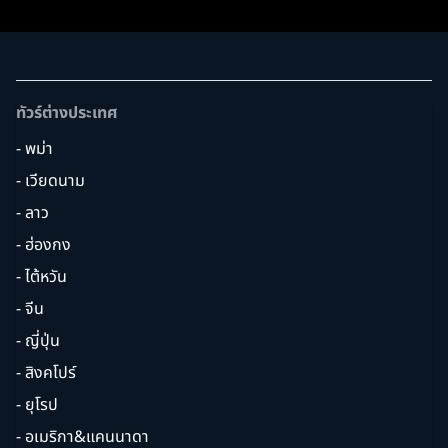
ทัวร์ต่างประเทศ
- พม่า
- เวียดนาม
- ลาว
- ฮ่องกง
- ไต้หวัน
- จีน
- ญี่ปุ่น
- สิงคโปร์
- ยุโรป
- อเมริกา&แคนนาดา