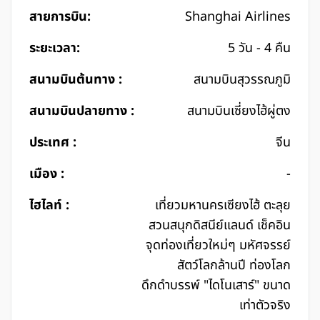
สายการบิน:
Shanghai Airlines
ระยะเวลา:
5 วัน - 4 คืน
สนามบินต้นทาง :
สนามบินสุวรรณภูมิ
สนามบินปลายทาง :
สนามบินเซี่ยงไฮ้ผู่ตง
ประเทศ :
จีน
เมือง :
-
ไฮไลท์ :
เที่ยวมหานครเซียงไฮ้ ตะลุย
สวนสนุกดิสนีย์แลนด์ เช็คอิน
จุดท่องเที่ยวใหม่ๆ มหัศจรรย์
สัตว์โลกล้านปี ท่องโลก
ดึกดำบรรพ์ "ไดโนเสาร์" ขนาด
เท่าตัวจริง