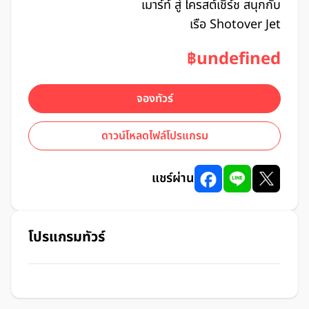
เมาร์ท์ สู่ ไครสต์เชิร์ช สนุกกับ
เรือ Shotover Jet
฿undefined
จองทัวร์
ดาวน์โหลดไฟล์โปรแกรม
แชร์ผ่าน
โปรแกรมทัวร์