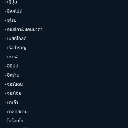
- ญี่ปุ่น
- สิงคโปร์
- ยุโรป
- อเมริกา&แคนนาดา
- เบสท์โกลด์
- เรือสำราญ
- เกาหลี
- อียิปต์
- อิหร่าน
- จอร์แดน
- จอร์เจีย
- มาเก๊า
- คาซัคสถาน
- โมร็อกโก