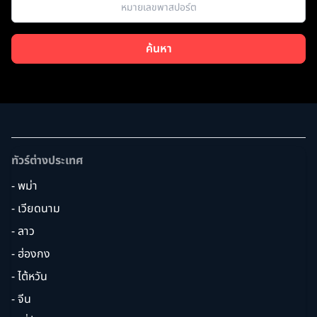
ค้นหา
ทัวร์ต่างประเทศ
- พม่า
- เวียดนาม
- ลาว
- ฮ่องกง
- ไต้หวัน
- จีน