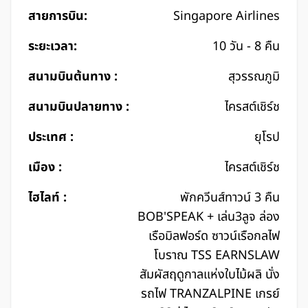
สายการบิน:
Singapore Airlines
ระยะเวลา:
10 วัน - 8 คืน
สนามบินต้นทาง :
สุวรรณภูมิ
สนามบินปลายทาง :
ไครสต์เชิร์ช
ประเทศ :
ยุโรป
เมือง :
ไครสต์เชิร์ช
ไฮไลท์ :
พักควีนส์ทาวน์ 3 คืน
BOB'SPEAK + เล่น3ลูจ ล่อง
เรือมิลฟอร์ด ซาวน์เรือกลไฟ
โบราณ TSS EARNSLAW
สัมผัสฤดูกาลแห่งใบไม้ผลิ นั่ง
รถไฟ TRANZALPINE เกรย์