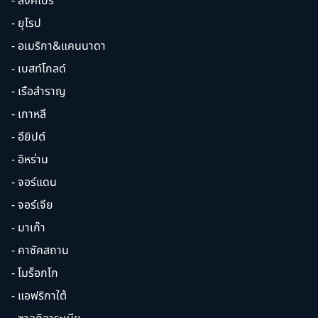
- สิงคโปร์
- ยุโรป
- อเมริกา&แคนนาดา
- เบสท์โกลด์
- เรือสำราญ
- เกาหลี
- อียิปต์
- อิหร่าน
- จอร์แดน
- จอร์เจีย
- มาเก๊า
- คาซัคสถาน
- โมร็อกโก
- แอฟริกาใต้