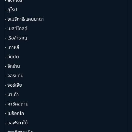
- สิงคโปร์
- ยุโรป
- อเมริกา&แคนนาดา
- เบสท์โกลด์
- เรือสำราญ
- เกาหลี
- อียิปต์
- อิหร่าน
- จอร์แดน
- จอร์เจีย
- มาเก๊า
- คาซัคสถาน
- โมร็อกโก
- แอฟริกาใต้