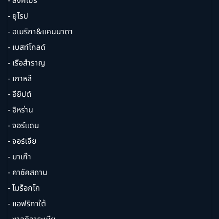
- สิงคโปร์
- ยุโรป
- อเมริกา&แคนนาดา
- เบสท์โกลด์
- เรือสำราญ
- เกาหลี
- อียิปต์
- อิหร่าน
- จอร์แดน
- จอร์เจีย
- มาเก๊า
- คาซัคสถาน
- โมร็อกโก
- แอฟริกาใต้