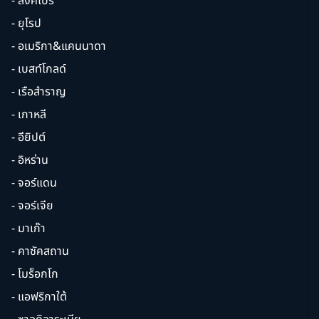
- สิงคโปร์
- ยุโรป
- อเมริกา&แคนนาดา
- เบสท์โกลด์
- เรือสำราญ
- เกาหลี
- อียิปต์
- อิหร่าน
- จอร์แดน
- จอร์เจีย
- มาเก๊า
- คาซัคสถาน
- โมร็อกโก
- แอฟริกาใต้