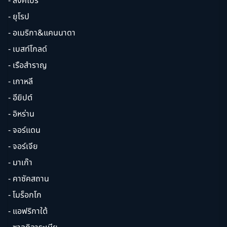
- สิงคโปร์
- ยุโรป
- อเมริกา&แคนนาดา
- เบสท์โกลด์
- เรือสำราญ
- เกาหลี
- อียิปต์
- อิหร่าน
- จอร์แดน
- จอร์เจีย
- มาเก๊า
- คาซัคสถาน
- โมร็อกโก
- แอฟริกาใต้