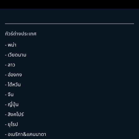
ทัวร์ต่างประเทศ
- พม่า
- เวียดนาม
- ลาว
- ฮ่องกง
- ไต้หวัน
- จีน
- ญี่ปุ่น
- สิงคโปร์
- ยุโรป
- อเมริกา&แคนนาดา