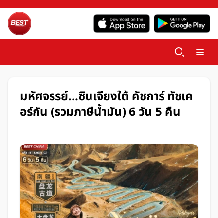
มหัศจรรย์...ซินเจียงใต้ คัชการ์ ทัชเค
อร์กัน (รวมภาษีน้ำมัน) 6 วัน 5 คืน