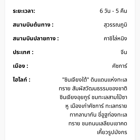
ระยะเวลา:
6 วัน - 5 คืน
สนามบินต้นทาง :
สุวรรณภูมิ
สนามบินปลายทาง :
คาชิไล่หนิง
ประเทศ :
จีน
เมือง :
คัซการ์
ไฮไลท์ :
"ซินเจียงใต้" ดินแดนแห่งทะเล
ทราย สัมผัสวัฒนธรรมของชาติ
ซินเจียงอุยกูร์ ชมทะเลสามไป๋ซา
หู เมืองเก่าคัซการ์ ทะเลทราย
ทากลาบากัน ขี่อูฐท่องทะเล
ทราย ชมถนนเลลียบเขาคด
เคี้ยวรูปมังกร