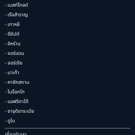
- เบสท์โกลด์
- เรือสำราญ
- เกาหลี
- อียิปต์
- อิหร่าน
- จอร์แดน
- จอร์เจีย
- มาเก๊า
- คาซัคสถาน
- โมร็อกโก
- แอฟริกาใต้
- ซาอุดิอาระเบีย
- ดูไบ
เกี่ยวกับเรา