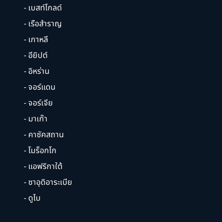
- เบสท์โกลด์
- เรือสำราญ
- เกาหลี
- อียิปต์
- อิหร่าน
- จอร์แดน
- จอร์เจีย
- มาเก๊า
- คาซัคสถาน
- โมร็อกโก
- แอฟริกาใต้
- ซาอุดิอาระเบีย
- ดูไบ