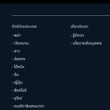
ทัวร์ต่างประเทศ
เกี่ยวกับเรา
- พม่า
- รู้จักเรา
- เวียดนาม
- นโยบายส่วนบุคคล
- ลาว
- ฮ่องกง
- ไต้หวัน
- จีน
- ญี่ปุ่น
- สิงคโปร์
- ยุโรป
- อเมริกา&แคนนาดา