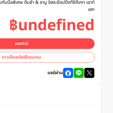
ยกับมื้อพิเศษ ติ่มซำ & ชาบู อิสระช้อปปิ้งที่ซิตี้เกท เอาท์
เลท
฿undefined
จองทัวร์
ดาวน์โหลดไฟล์โปรแกรม
แชร์ผ่าน