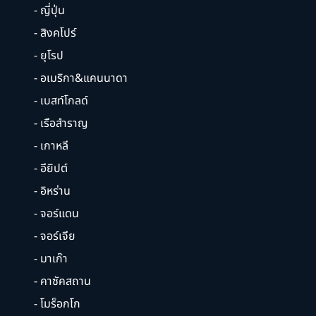
- ญี่ปุ่น
- สิงคโปร์
- ยุโรป
- อเมริกา&แคนนาดา
- เบสท์โกลด์
- เรือสำราญ
- เกาหลี
- อียิปต์
- อิหร่าน
- จอร์แดน
- จอร์เจีย
- มาเก๊า
- คาซัคสถาน
- โมร็อกโก