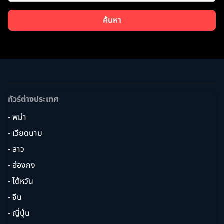
ค้นหา
ทัวร์ต่างประเทศ
- พม่า
- เวียดนาม
- ลาว
- ฮ่องกง
- ไต้หวัน
- จีน
- ญี่ปุ่น