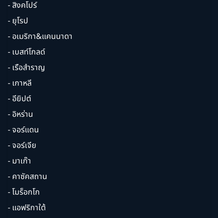
- สิงคโปร์
- ยุโรป
- อเมริกา&แคนนาดา
- เบสท์โกลด์
- เรือสำราญ
- เกาหลี
- อียิปต์
- อิหร่าน
- จอร์แดน
- จอร์เจีย
- มาเก๊า
- คาซัคสถาน
- โมร็อกโก
- แอฟริกาใต้