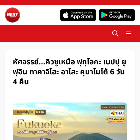
หัศจรรย์...คิวชูเหนือ ฟุกุโอกะ เบปปุ ยู
ฟุอิน ทาคาจิโฮะ อาโสะ คุมาโมโต้ 6 วัน
4 คืน