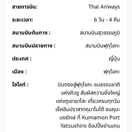
สายการบิน:
Thai Airways
ระยะเวลา:
6 วัน - 4 คืน
สนามบินต้นทาง :
สนามบินสุวรรณภูมิ
สนามบินปลายทาง :
สนามบินฟุกุโอกะ
ประเทศ :
ญี่ปุ่น
เมือง :
ฟุกุโอกะ
ไฮไลท์ :
บินตรงสู่ฟุกุโอกะ ชมธรรมชาติ
แห่งคิวชู สัมผัสความยิ่งใหญ่
แห่งภูเขาอาโสะ เที่ยวครบทุกวัน
เช็คอินปราสาทคุมาโมโต้ ชมคุมะ
มงยักษ์ ที่ Kumamon Port
Yatsushiro ช้อปปิ้งย่านเทน