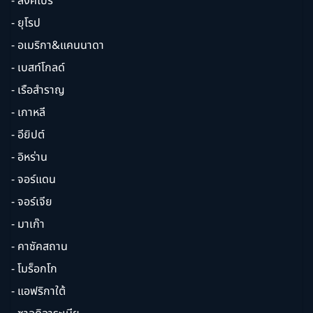
- สิงคโปร์
- ยุโรป
- อเมริกา&แคนนาดา
- เบสท์โกลด์
- เรือสำราญ
- เกาหลี
- อียิปต์
- อิหร่าน
- จอร์แดน
- จอร์เจีย
- มาเก๊า
- คาซัคสถาน
- โมร็อกโก
- แอฟริกาใต้