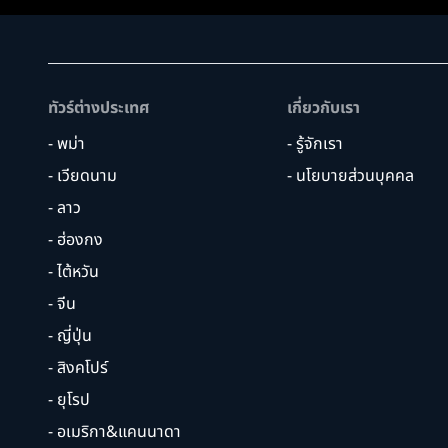
ทัวร์ต่างประเทศ
เกี่ยวกับเรา
- พม่า
- รู้จักเรา
- เวียดนาม
- นโยบายส่วนบุคคล
- ลาว
- ฮ่องกง
- ไต้หวัน
- จีน
- ญี่ปุ่น
- สิงคโปร์
- ยุโรป
- อเมริกา&แคนนาดา