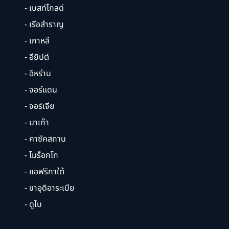
- เบสท์โกลด์
- เรือสำราญ
- เกาหลี
- อียิปต์
- อิหร่าน
- จอร์แดน
- จอร์เจีย
- มาเก๊า
- คาซัคสถาน
- โมร็อกโก
- แอฟริกาใต้
- ซาอุดิอาระเบีย
- ดูไบ