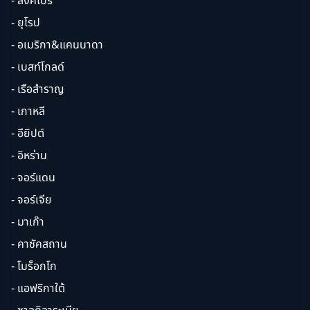
- สิงคโปร์
- ยุโรป
- อเมริกา&แคนนาดา
- เบสท์โกลด์
- เรือสำราญ
- เกาหลี
- อียิปต์
- อิหร่าน
- จอร์แดน
- จอร์เจีย
- มาเก๊า
- คาซัคสถาน
- โมร็อกโก
- แอฟริกาใต้