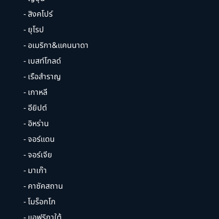
- สิงคโปร์
- ยุโรป
- อเมริกา&แคนนาดา
- เบสท์โกลด์
- เรือสำราญ
- เกาหลี
- อียิปต์
- อิหร่าน
- จอร์แดน
- จอร์เจีย
- มาเก๊า
- คาซัคสถาน
- โมร็อกโก
- แอฟริกาใต้