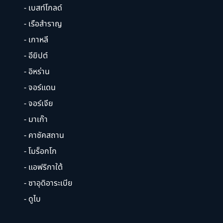
- เบสท์โกลด์
- เรือสำราญ
- เกาหลี
- อียิปต์
- อิหร่าน
- จอร์แดน
- จอร์เจีย
- มาเก๊า
- คาซัคสถาน
- โมร็อกโก
- แอฟริกาใต้
- ซาอุดิอาระเบีย
- ดูไบ