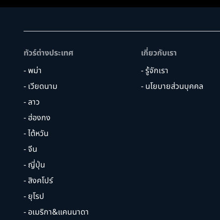
ทัวร์ต่างประเทศ
เกี่ยวกับเรา
- พม่า
- รู้จักเรา
- เวียดนาม
- นโยบายส่วนบุคคล
- ลาว
- ฮ่องกง
- ไต้หวัน
- จีน
- ญี่ปุ่น
- สิงคโปร์
- ยุโรป
- อเมริกา&แคนนาดา