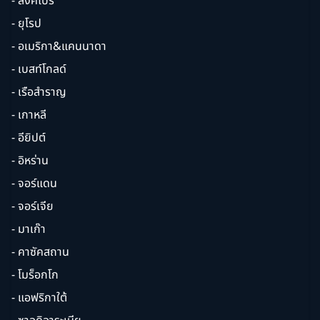
- สิงคโปร์
- ยุโรป
- อเมริกา&แคนนาดา
- เบสท์โกลด์
- เรือสำราญ
- เกาหลี
- อียิปต์
- อิหร่าน
- จอร์แดน
- จอร์เจีย
- มาเก๊า
- คาซัคสถาน
- โมร็อกโก
- แอฟริกาใต้