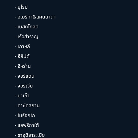
- ยุโรป
- อเมริกา&แคนนาดา
- เบสท์โกลด์
- เรือสำราญ
- เกาหลี
- อียิปต์
- อิหร่าน
- จอร์แดน
- จอร์เจีย
- มาเก๊า
- คาซัคสถาน
- โมร็อกโก
- แอฟริกาใต้
- ซาอุดิอาระเบีย