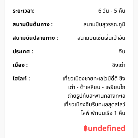
ระยะเวลา:
6 วัน - 5 คืน
สนามบินต้นทาง :
สนามบินสุวรรณภูมิ
สนามบินปลายทาง :
สนามบินเซิ่นเจิ่นเป่าอัน
ประเทศ :
จีน
เมือง :
ชิงเต่า
ไฮไลท์ :
เที่ยวเมืองชายทะเลไวป์ดี้ดี ชิง
เต่า - ต้าเหลียน - เหยียนไถ
ถ่ายรูปกับสะพานกลางทะเล
เที่ยวเมืองจีนริมทะเลสุดสโลว์
ไลฟ์ พักบนเรือ 1 คืน
฿undefined