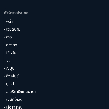
ทัวร์ต่างประเทศ
- พม่า
- เวียดนาม
- ลาว
- ฮ่องกง
- ไต้หวัน
- จีน
- ญี่ปุ่น
- สิงคโปร์
- ยุโรป
- อเมริกา&แคนนาดา
- เบสท์โกลด์
- เรือสำราญ