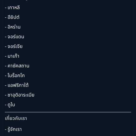
- เกาหลี
- อียิปต์
- อิหร่าน
- จอร์แดน
- จอร์เจีย
- มาเก๊า
- คาซัคสถาน
- โมร็อกโก
- แอฟริกาใต้
- ซาอุดิอาระเบีย
- ดูไบ
เกี่ยวกับเรา
- รู้จักเรา