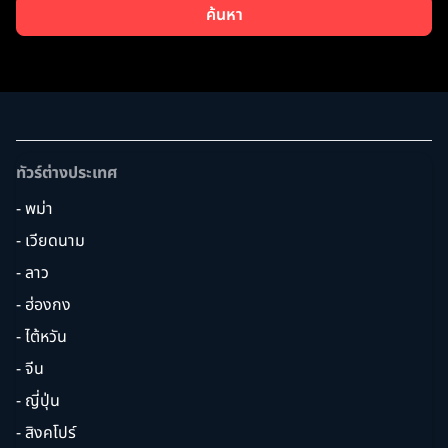
ค้นหา
ทัวร์ต่างประเทศ
- พม่า
- เวียดนาม
- ลาว
- ฮ่องกง
- ไต้หวัน
- จีน
- ญี่ปุ่น
- สิงคโปร์