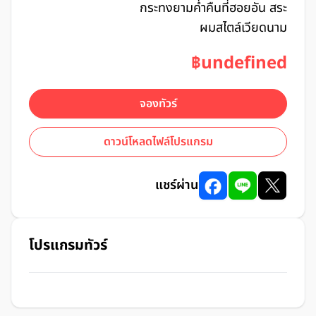
กระทงยามค่ำคืนที่ฮอยอัน สระ
ผมสไตล์เวียดนาม
฿undefined
จองทัวร์
ดาวน์โหลดไฟล์โปรแกรม
แชร์ผ่าน
โปรแกรมทัวร์