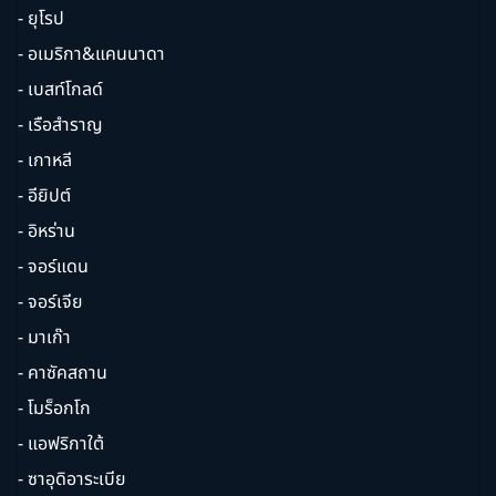
- ยุโรป
- อเมริกา&แคนนาดา
- เบสท์โกลด์
- เรือสำราญ
- เกาหลี
- อียิปต์
- อิหร่าน
- จอร์แดน
- จอร์เจีย
- มาเก๊า
- คาซัคสถาน
- โมร็อกโก
- แอฟริกาใต้
- ซาอุดิอาระเบีย