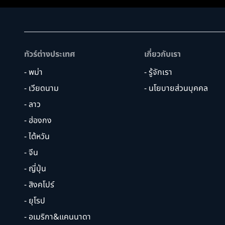
ทัวร์ต่างประเทศ
เกี่ยวกับเรา
- พม่า
- รู้จักเรา
- เวียดนาม
- นโยบายส่วนบุคคล
- ลาว
- ฮ่องกง
- ไต้หวัน
- จีน
- ญี่ปุ่น
- สิงคโปร์
- ยุโรป
- อเมริกา&แคนนาดา