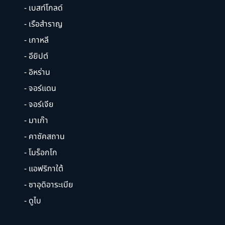
- เบสท์โกลด์
- เรือสำราญ
- เกาหลี
- อียิปต์
- อิหร่าน
- จอร์แดน
- จอร์เจีย
- มาเก๊า
- คาซัคสถาน
- โมร็อกโก
- แอฟริกาใต้
- ซาอุดิอาระเบีย
- ดูไบ