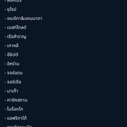
- สิงคโปร์
- ยุโรป
- อเมริกา&แคนนาดา
- เบสท์โกลด์
- เรือสำราญ
- เกาหลี
- อียิปต์
- อิหร่าน
- จอร์แดน
- จอร์เจีย
- มาเก๊า
- คาซัคสถาน
- โมร็อกโก
- แอฟริกาใต้