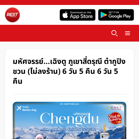
มหัศจรรย์...เฉิงตู ภูเขาสี่ดรุณี ต๋ากูปิง
ชวน (ไม่ลงร้าน) 6 วัน 5 คืน 6 วัน 5
คืน