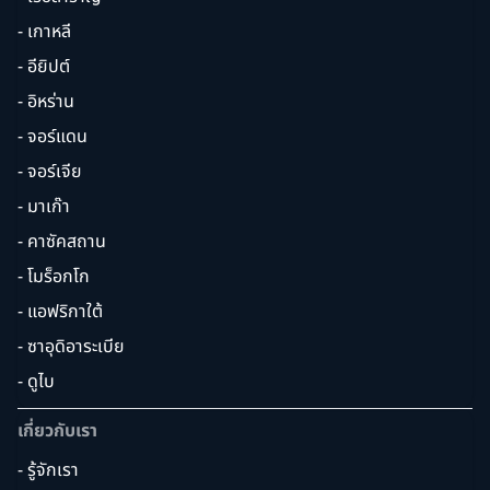
- เกาหลี
- อียิปต์
- อิหร่าน
- จอร์แดน
- จอร์เจีย
- มาเก๊า
- คาซัคสถาน
- โมร็อกโก
- แอฟริกาใต้
- ซาอุดิอาระเบีย
- ดูไบ
เกี่ยวกับเรา
- รู้จักเรา