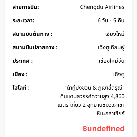
สายการบิน:
Chengdu Airlines
ระยะเวลา:
6 วัน - 5 คืน
สนามบินต้นทาง :
เชียงใหม่
สนามบินปลายทาง :
เฉิงตูเทียนฟู่
ประเทศ :
เชียงใหม่จีน
เมือง :
เฉิงตู
ไฮไลท์ :
"ต้ากู๋ปิงชวน & ภูเขาสี่ดรุณี"
ดินแดนสวรรค์ความสูง 4,860
เมตร เที่ยว 2 อุทยานชมวิวภูเขา
หิมะกลาเซียร์
฿undefined