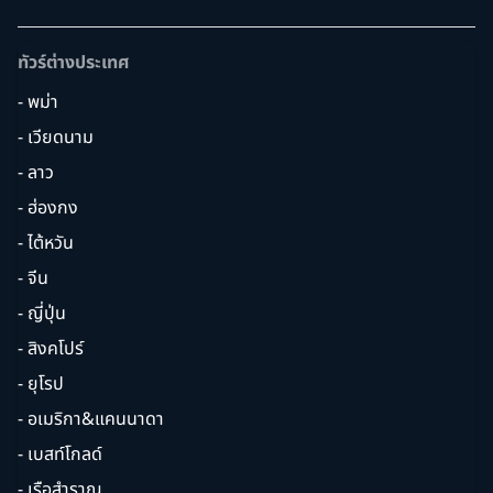
ทัวร์ต่างประเทศ
- พม่า
- เวียดนาม
- ลาว
- ฮ่องกง
- ไต้หวัน
- จีน
- ญี่ปุ่น
- สิงคโปร์
- ยุโรป
- อเมริกา&แคนนาดา
- เบสท์โกลด์
- เรือสำราญ