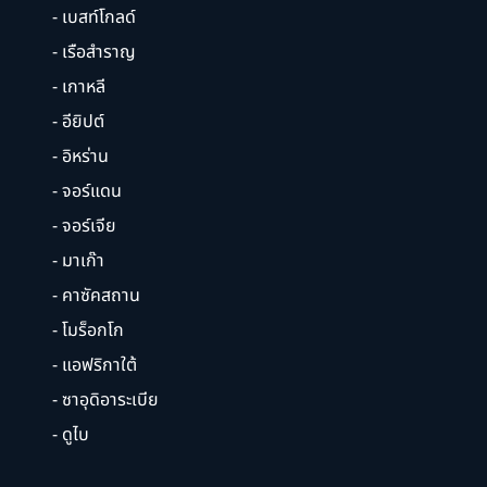
- เบสท์โกลด์
- เรือสำราญ
- เกาหลี
- อียิปต์
- อิหร่าน
- จอร์แดน
- จอร์เจีย
- มาเก๊า
- คาซัคสถาน
- โมร็อกโก
- แอฟริกาใต้
- ซาอุดิอาระเบีย
- ดูไบ