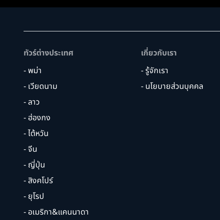
ทัวร์ต่างประเทศ
เกี่ยวกับเรา
- พม่า
- รู้จักเรา
- เวียดนาม
- นโยบายส่วนบุคคล
- ลาว
- ฮ่องกง
- ไต้หวัน
- จีน
- ญี่ปุ่น
- สิงคโปร์
- ยุโรป
- อเมริกา&แคนนาดา