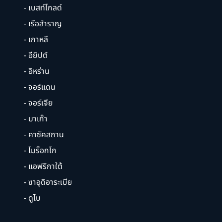
- เบสท์โกลด์
- เรือสำราญ
- เกาหลี
- อียิปต์
- อิหร่าน
- จอร์แดน
- จอร์เจีย
- มาเก๊า
- คาซัคสถาน
- โมร็อกโก
- แอฟริกาใต้
- ซาอุดิอาระเบีย
- ดูไบ