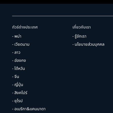
ทัวร์ต่างประเทศ
เกี่ยวกับเรา
- พม่า
- รู้จักเรา
- เวียดนาม
- นโยบายส่วนบุคคล
- ลาว
- ฮ่องกง
- ไต้หวัน
- จีน
- ญี่ปุ่น
- สิงคโปร์
- ยุโรป
- อเมริกา&แคนนาดา