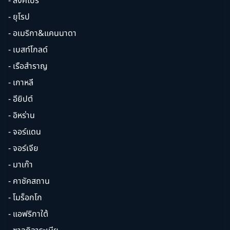
- สิงคโปร์
- ยุโรป
- อเมริกา&แคนนาดา
- เบสท์โกลด์
- เรือสำราญ
- เกาหลี
- อียิปต์
- อิหร่าน
- จอร์แดน
- จอร์เจีย
- มาเก๊า
- คาซัคสถาน
- โมร็อกโก
- แอฟริกาใต้