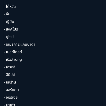
- ไต้หวัน
- จีน
- ญี่ปุ่น
- สิงคโปร์
- ยุโรป
- อเมริกา&แคนนาดา
- เบสท์โกลด์
- เรือสำราญ
- เกาหลี
- อียิปต์
- อิหร่าน
- จอร์แดน
- จอร์เจีย
- มาเก๊า