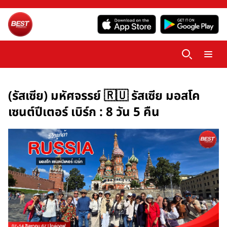
(รัสเซีย) มหัศจรรย์ 🇷🇺 รัสเซีย มอสโค
เซนต์ปีเตอร์ เบิร์ก : 8 วัน 5 คืน