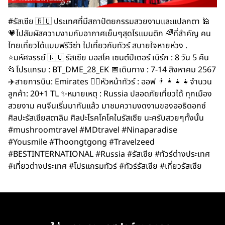
#รัสเซีย 🇷🇺 ประเทศที่มีสถาปัตยกรรมสวยงามและแปลกตา 🕌
💗ไปสัมผัสความงามกับอากาศเย็นๆสุดโรแมนติก 🌈ที่สำคัญ คน
ไทยเที่ยวได้แบบฟรีวีซ่า ไปเที่ยวกับทัวร์ สบายใจหายห่วง .
⭐️มหัศจรรย์ 🇷🇺 รัสเซีย มอสโค เซนต์ปีเตอร์ เบิร์ก : 8 วัน 5 คืน
📂โปรแกรม : BT_DME_28_EK 📅เดินทาง : 7-14 สิงหาคม 2567
✈️สายการบิน: Emirates 👨‍✈️หัวหน้าทัวร์ : ออฟ 👨‍👩‍👧‍👧จำนวน
ลูกค้า: 20+1 TL ✨หมายเหตุ : Russia ปลอดภัยเที่ยวได้ ทุกเมือง
สวยงาม คนจีนเริ่มมากันแล้ว มาชมความงดงามของออธิดอกซ์
ศิลปะรัสเซียสตาลิน ศิลปะโรคโคโคในรัสเซีย นะครับสวยๆทั้งนั้น
#mushroomtravel #MDtravel #Ninaparadise
#Yousmile #Thoongtgong #Travelzeed
#BESTINTERNATIONAL #Russia #รัสเซีย #ทัวร์ต่างประเทศ
#เที่ยวต่างประเทศ #โปรแกรมทัวร์ #ทัวร์รัสเซีย #เที่ยวรัสเซีย