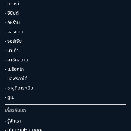
- เกาหลี
- อียิปต์
- อิหร่าน
- จอร์แดน
- จอร์เจีย
- มาเก๊า
- คาซัคสถาน
- โมร็อกโก
- แอฟริกาใต้
- ซาอุดิอาระเบีย
- ดูไบ
เกี่ยวกับเรา
- รู้จักเรา
- นโยบายส่วนบุคคล