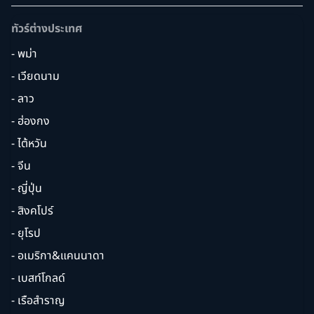
ทัวร์ต่างประเทศ
- พม่า
- เวียดนาม
- ลาว
- ฮ่องกง
- ไต้หวัน
- จีน
- ญี่ปุ่น
- สิงคโปร์
- ยุโรป
- อเมริกา&แคนนาดา
- เบสท์โกลด์
- เรือสำราญ